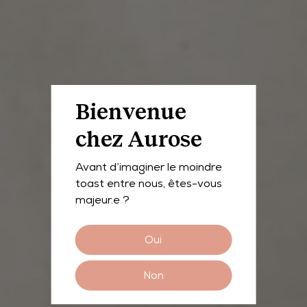
Bienvenue
chez Aurose
E-SHOP
Avant d’imaginer le moindre
Il est
toast entre nous, êtes-vous
majeur.e ?
l'heure de
Oui
savourer
Non